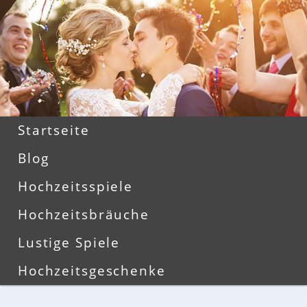
Zum
Zum
primären
sekundären
Inhalt
Inhalt
springen
springen
Hauptmenü
Startseite
Blog
Hochzeitsspiele
Hochzeitsbräuche
Lustige Spiele
Hochzeitsgeschenke