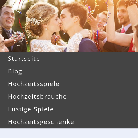
Zum
Zum
primären
sekundären
Inhalt
Inhalt
springen
springen
Hauptmenü
Startseite
Blog
Hochzeitsspiele
Hochzeitsbräuche
Lustige Spiele
Hochzeitsgeschenke