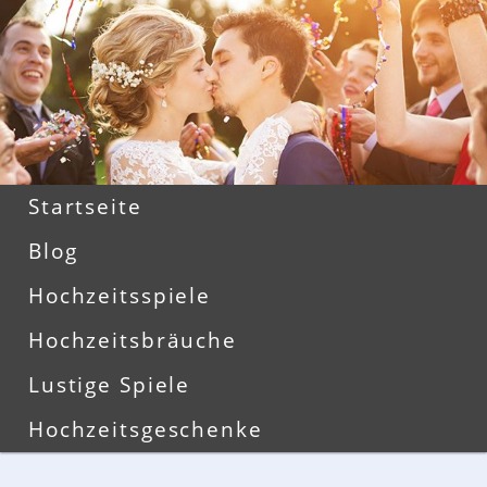
Zum
Zum
primären
sekundären
Inhalt
Inhalt
springen
springen
Hauptmenü
Startseite
Blog
Hochzeitsspiele
Hochzeitsbräuche
Lustige Spiele
Hochzeitsgeschenke