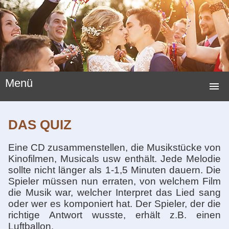
Menü
STARTSEITE
DAS QUIZ
HOCHZEITSSPIELE
Eine CD zusammenstellen, die Musikstücke von
HOCHZEITSBRÄUCHE
Kinofilmen, Musicals usw enthält. Jede Melodie
sollte nicht länger als 1-1,5 Minuten dauern. Die
LUSTIGE SPIELE
Spieler müssen nun erraten, von welchem Film
die Musik war, welcher Interpret das Lied sang
NEUE HOCHZEITSSPIELE
oder wer es komponiert hat. Der Spieler, der die
richtige Antwort wusste, erhält z.B. einen
HOCHZEITSGESCHENKE
Luftballon.