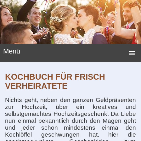
Menü
STARTSEITE
KOCHBUCH FÜR FRISCH
HOCHZEITSSPIELE
VERHEIRATETE
HOCHZEITSBRÄUCHE
Nichts geht, neben den ganzen Geldpräsenten
zur Hochzeit, über ein kreatives und
LUSTIGE SPIELE
selbstgemachtes Hochzeitsgeschenk. Da Liebe
nun einmal bekanntlich durch den Magen geht
NEUE HOCHZEITSSPIELE
und jeder schon mindestens einmal den
Kochlöffel geschwungen hat, hier die
HOCHZEITSGESCHENKE