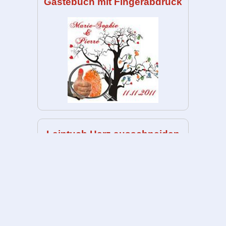
Gästebuch mit Fingerabdruck
Leintuch Herz ausschneiden