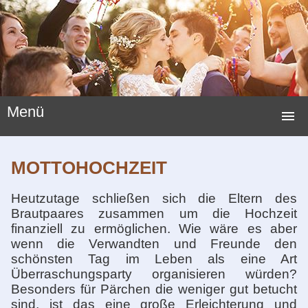
Menü
STARTSEITE
MOTTOHOCHZEIT
HOCHZEITSSPIELE
Heutzutage schließen sich die Eltern des
HOCHZEITSBRÄUCHE
Brautpaares zusammen um die Hochzeit
finanziell zu ermöglichen. Wie wäre es aber
LUSTIGE SPIELE
wenn die Verwandten und Freunde den
schönsten Tag im Leben als eine Art
NEUE HOCHZEITSSPIELE
Überraschungsparty organisieren würden?
Besonders für Pärchen die weniger gut betucht
HOCHZEITSGESCHENKE
sind, ist das eine große Erleichterung und