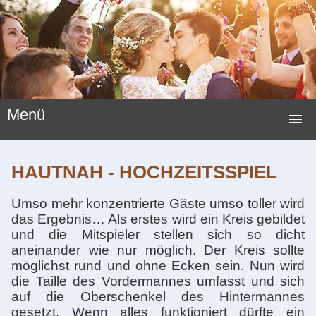
Menü
STARTSEITE
HAUTNAH - HOCHZEITSSPIEL
HOCHZEITSSPIELE
Umso mehr konzentrierte Gäste umso toller wird
HOCHZEITSBRÄUCHE
das Ergebnis… Als erstes wird ein Kreis gebildet
und die Mitspieler stellen sich so dicht
LUSTIGE SPIELE
aneinander wie nur möglich. Der Kreis sollte
möglichst rund und ohne Ecken sein. Nun wird
NEUE HOCHZEITSSPIELE
die Taille des Vordermannes umfasst und sich
auf die Oberschenkel des Hintermannes
HOCHZEITSGESCHENKE
gesetzt. Wenn alles funktioniert dürfte ein